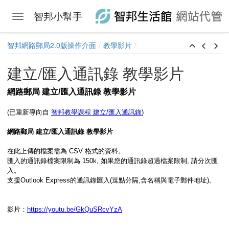
智邦小幫手
Toggle navigation
Skip to main content
智邦網路郵局2.0版操作介面
教學影片
建立/匯入通訊錄 教學影片
網路郵局 建立/匯入通訊錄 教學影片
(已重新導向自
智邦教學課程 建立/匯入通訊錄
)
網路郵局 建立/匯入通訊錄 教學影片
在此上傳的檔案需為 CSV 格式的資料。
匯入的通訊錄檔案限制為 150k, 如果您的通訊錄超過檔案限制, 請分次匯
入。
支援Outlook Express的通訊錄匯入(逗點分隔,含名稱與電子郵件地址)。
影片：
https://youtu.be/GkQuSRcvYzA