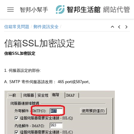
智邦小幫手
Toggle navigation
Skip to main content
信箱常見問題
郵件資訊安全
信箱SSL加密設定
信箱SSL加密設定
1. 伺服器設定的部份:
A. SMTP 寄件伺服器請改用： 465 port或587port。