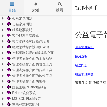
智邦小幫手
目錄
索引
搜尋
Skip to main content
架站常見問題
信箱常見問題
帳務發票說明
公益電子
客戶服務申請表單
輕鬆架站商務版操作說明
輕鬆架站操作說明(RWD)
讀者常見問題
智邦網路郵局2.0版操作介面
使用說明
管理者操作介面的主頁功能
管理者操作介面的管理工具
發送問題
管理者操作介面的行銷工具
報主常見問題
管理者操作介面的軟體工具
管理者操作介面的郵件
智邦生活館 版權所有 © 202
虛擬主機/cPanel控制台
EzLine統合系統
MS-SQL Plesk設定
主機程式程式範例