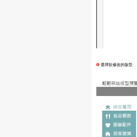
❻
選擇欲修改的版型