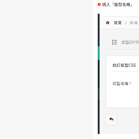
❸
填入『版型名稱』