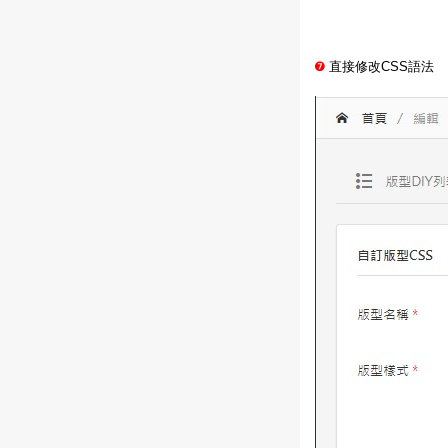
❼
直接修改CSS語法