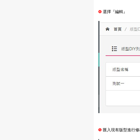
❹
選擇『編輯』
❺
匯入現有版型進行