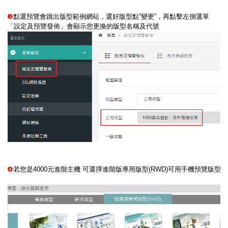
❸
點選預覽會跳出版型範例網站，選好版型點”變更”，再點擊左側選單
「設定及預覽發佈」會顯示您更換的版型名稱及代號
❹
若您是4000元進階主機 可選擇進階版專用版型(RWD)可用手機預覽版型