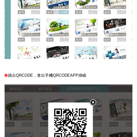
❺
跳出QRCODE，拿出手機QRCODEAPP掃瞄