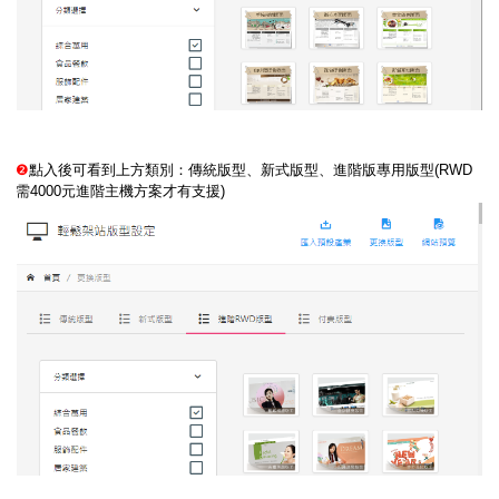
❷
點入後可看到上方類別：傳統版型、新式版型、進階版專用版型(RWD
需4000元進階主機方案才有支援)