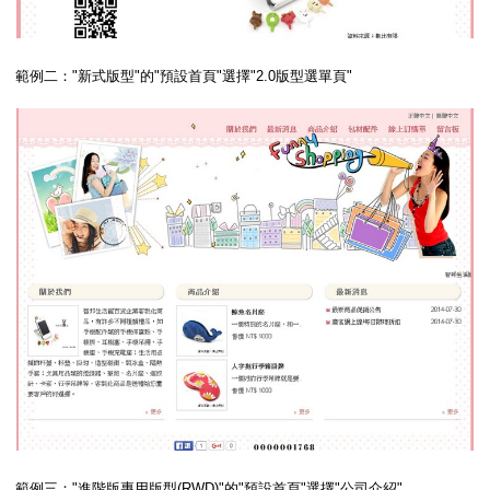
範例二："新式版型"的"預設首頁"選擇"2.0版型選單頁"
範例三："進階版專用版型(RWD)"的"預設首頁"選擇"公司介紹"