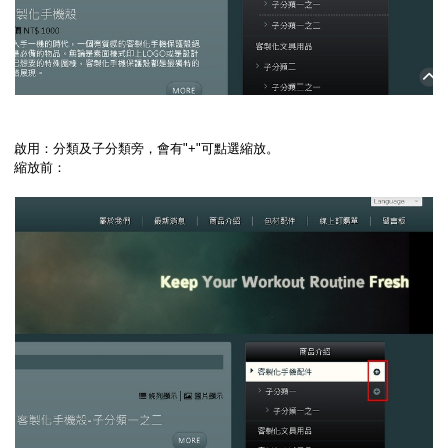
啟用：分類及子分類旁，會有"+"可點選縮放。
縮放前：