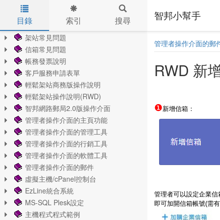
智邦小幫手
目錄
索引
搜尋
Skip to main content
架站常見問題
管理者操作介面的郵
信箱常見問題
帳務發票說明
RWD 新
客戶服務申請表單
輕鬆架站商務版操作說明
輕鬆架站操作說明(RWD)
❶
智邦網路郵局2.0版操作介面
新增信箱：
管理者操作介面的主頁功能
管理者操作介面的管理工具
管理者操作介面的行銷工具
管理者操作介面的軟體工具
管理者操作介面的郵件
虛擬主機/cPanel控制台
EzLine統合系統
管理者可以設定企業信
MS-SQL Plesk設定
即可加開信箱帳號(需有
主機程式程式範例