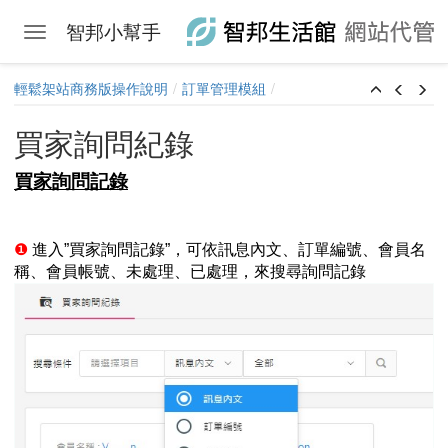
智邦小幫手
Toggle navigation
Skip to main content
輕鬆架站商務版操作說明
訂單管理模組
買家詢問紀錄
買家詢問記錄
❶
進入”買家詢問記錄”，可依訊息內文、訂單編號、會員名
稱、會員帳號、未處理、已處理，來搜尋詢問記錄