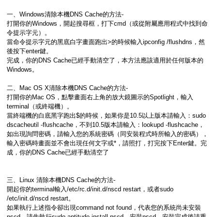
一、Windows清除本機DNS Cache的方法-
打開你的Windows，開起搜尋框，打下cmd（或從附屬應用程式中找到命
令提示字元）。
當命令提示字元的黑底白字畫面跑出>的時候輸入ipconfig /flushdns，然
後按下enter鍵。
完成，你的DNS Cache已經手動清空了，本方法應該適用於任何版本的
Windows。
二、Mac OS X清除本機DNS Cache的方法-
打開你的Mac OS，點擊畫面右上角的放大鏡圖示的Spotlight，輸入
terminal（或終端機）。
當終端機的白底黑字跑出$的時候，如果你是10.5以上版本請輸入：sudo
dscacheutil -flushcache，不到10.5版本請輸入：lookupd -flushcache，
如出現詢問密碼，請輸入您的系統密碼（同安裝程式時所輸入的密碼），
輸入密碼時畫面並不會出現任何文字或*，請照打，打完按下Enter鍵。完
成，你的DNS Cache已經手動清空了
三、Linux 清除本機DNS Cache的方法-
開起你的terminal輸入/etc/rc.d/init.d/nscd restart，或者sudo
/etc/init.d/nscd restart。
如果執行上述指令卻出現command not found，代表您的系統尚未安裝
nscd，請先執行sudo aptitude install nscd，安裝nscd，安裝完成後請重