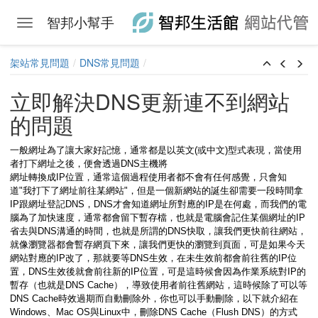
智邦小幫手
Toggle navigation
Skip to main content
架站常見問題
DNS常見問題
立即解決DNS更新連不到網站
的問題
一般網址為了讓大家好記憶，通常都是以英文(或中文)型式表現，當使用
者打下網址之後，便會透過DNS主機將
網址轉換成IP位置，通常這個過程使用者都不會有任何感覺，只會知
道"我打下了網址前往某網站"，但是一個新網站的誕生卻需要一段時間拿
IP跟網址登記DNS，DNS才會知道網址所對應的IP是在何處，而我們的電
腦為了加快速度，通常都會留下暫存檔，也就是電腦會記住某個網址的IP
省去與DNS溝通的時間，也就是所謂的DNS快取，讓我們更快前往網站，
就像瀏覽器都會暫存網頁下來，讓我們更快的瀏覽到頁面，可是如果今天
網站對應的IP改了，那就要等DNS生效，在未生效前都會前往舊的IP位
置，DNS生效後就會前往新的IP位置，可是這時候會因為作業系統對IP的
暫存（也就是DNS Cache），導致使用者前往舊網站，這時候除了可以等
DNS Cache時效過期而自動刪除外，你也可以手動刪除，以下就介紹在
Windows、Mac OS與Linux中，刪除DNS Cache（Flush DNS）的方式