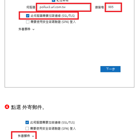
❹
點選
外寄郵件。