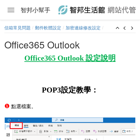
智邦小幫手
Toggle navigation
Skip to main content
信箱常見問題
郵件軟體設定
加密連線修改設定
Office365 Outlook
Office365 Outlook 設定說明
子郵件帳號
軟體如何進入伺服器設定畫面
自動設定
POP3設定教學：
件
❶
點選檔案。
備份使用