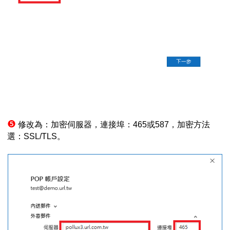
❺
修改為：加密伺服器，連接埠：
465
或
587
，加密方法
選：
SSL/TLS
。