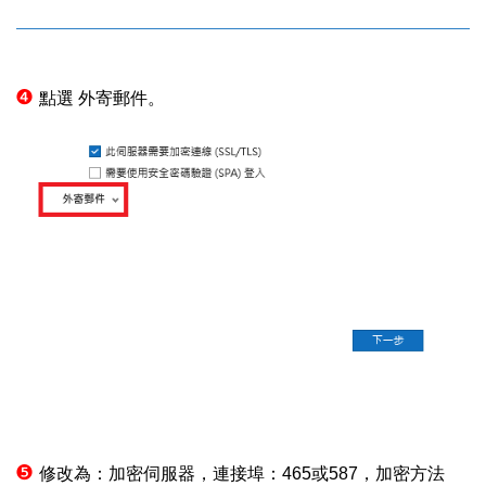
❹
點選
外寄郵件。
❺
修改為：加密伺服器，連接埠：
465
或
587
，加密方法