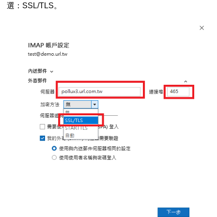
選：
SSL/TLS
。