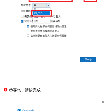
❻
恭喜您，請按完成