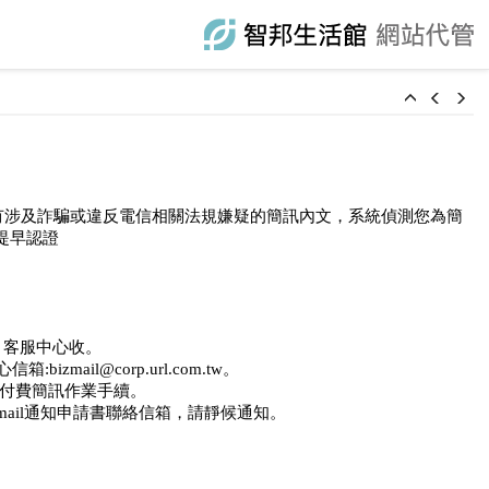
阻擋有涉及詐騙或違反電信相關法規嫌疑的簡訊內文，系統偵測您為簡
提早認證
6 客服中心收。
ail@corp.url.com.tw。
通付費簡訊作業手續。
ail通知申請書聯絡信箱，請靜候通知。