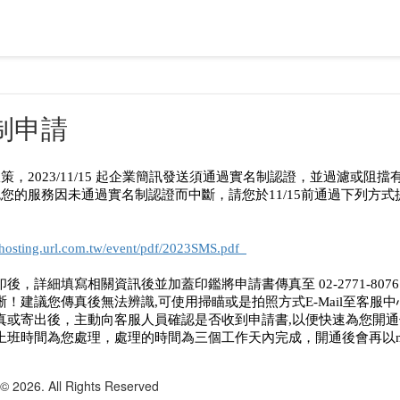
制申請
策，2023/11/15 起企業簡訊發送須通過實名制認證，並過濾或
您的服務因未通過實名制認證而中斷，請您於11/15前通過下列方式
//hosting.url.com.tw/event/pdf/2023SMS.pdf
列印後，詳細填寫相關資訊後並加蓋印鑑將申請書傳真至 02-2771-807
！建議您傳真後無法辨識,可使用掃瞄或是拍照方式E-Mail至客服中心信箱:bizm
書傳真或寄出後，主動向客服人員確認是否收到申請書,以便快速為您開
提供上班時間為您處理，處理的時間為三個工作天內完成，開通後會再以m
6. All Rights Reserved