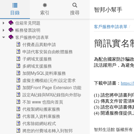
智邦小幫手
目錄
索引
搜尋
架站常見問題
Skip to main content
信箱常見問題
客戶服務申請表單
帳務發票說明
客戶服務申請表單
簡訊實名
付費產品異動申請
申請代客安裝自由軟體服務
子網域支援服務
為配合國家防詐騙政
多網域支援服務
訊活躍用戶，為避免
加開MySQL資料庫服務
虛擬主機模組(元件)設定需求
下載申請書：
https:
加開Front Page Extension 功能
設定A紀錄與MX紀錄指向外部Ip
(1) 請您將申請書
不加 www 也指向首頁
(2) 傳真文件皆需清晰
(3) 請您在申請
代複製網站搬家服務
(4) 開通服務僅
代客匯入資料庫服務
代客除錯網站程式
智邦生活館 版權所有 © 202
將您的付費域名轉入到智邦