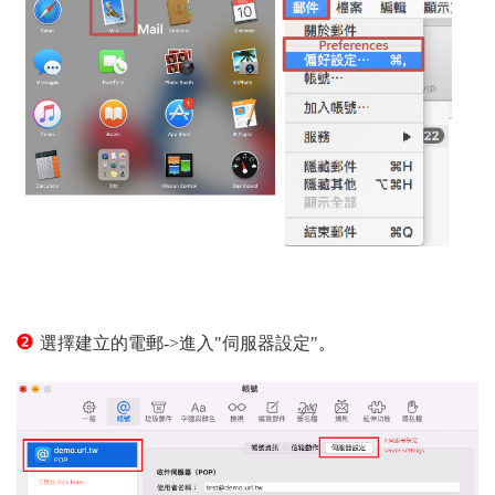
❷
選擇建立的電郵->進入"伺服器設定"
。