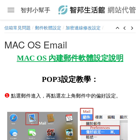
智邦小幫手
Toggle navigation
Skip to main content
信箱常見問題
郵件軟體設定
加密連線修改設定
MAC OS Email
MAC OS 內建郵件軟體設定說明
子郵件帳號
軟體如何進入伺服器設定畫面
POP3設定教學：
自動設定
❶
點選郵件進入，再點選左上角郵件中的偏好設定
。
件
備份使用