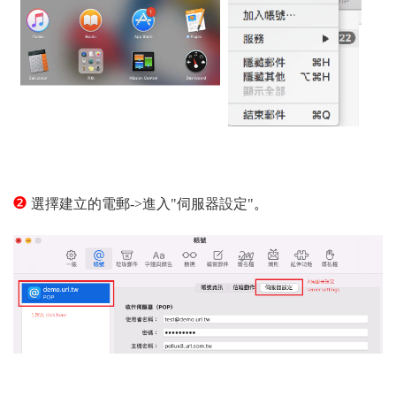
 1.3
❷
選擇建立的電郵->進入"伺服器設定"
。