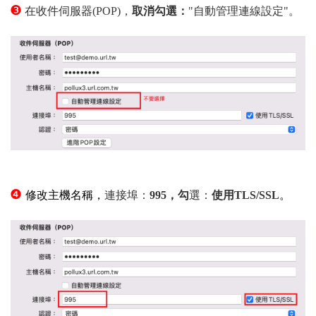
❸
在收件伺服器(POP)，
取消勾選：
"自動管理連線設定"。
❹
修改主機名稱，
連接埠：
995，勾
選：
使用TLS/SSL
。