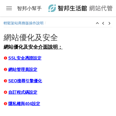
智邦小幫手
Toggle navigation
Skip to main content
輕鬆架站商務版操作說明
網站優化及安全
網站優化及安全
介面說明：
❶
SSL安全憑證設定
❷
網站管理員設定
❸
SEO搜尋引擎優化
❹
自訂程式碼設定
❺
隱私權與404設定