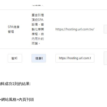
輯成功1則的結果:
>網站風格>內頁刊頭