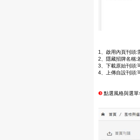
1、啟用內頁刊頭
2、隱藏招牌名稱
3、下載原始刊頭
4、上傳自設刊頭:
❸
點選風格與選單>網