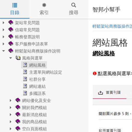
智邦小幫手
目錄
索引
搜尋
Skip to main content
架站常見問題
輕鬆架站商務版操作
信箱常見問題
帳務發票說明
網站風格
客戶服務申請表單
輕鬆架站商務版操作說明
網站風格
風格與選單
網站風格
主選單與網站設定
❶
點選風格與選單
社群分享
網站連結
多國語系
網站優化及安全
關於我們模組
最新消息模組
我的商品模組
空白頁面模組