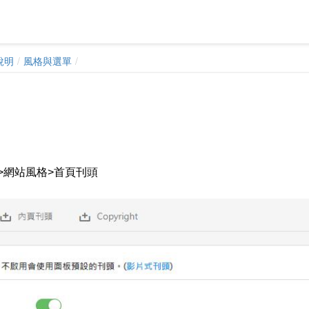
說明
風格與選單
>網站風格>首頁刊頭