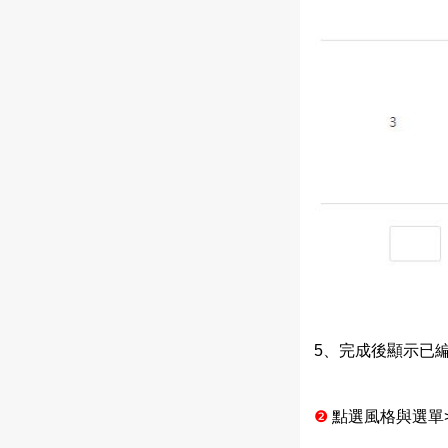
5、完成後顯示已編
❷
點選風格與選單