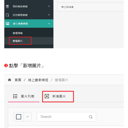
❷
點擊「新增圖片」