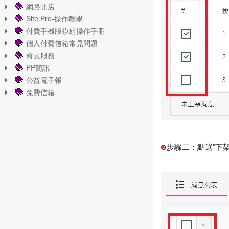
網路開店
Site.Pro-操作教學
付費手機版模組操作手冊
個人付費信箱常見問題
會員服務
PP簡訊
公益電子報
免費信箱
步驟二：點選"下架
❷