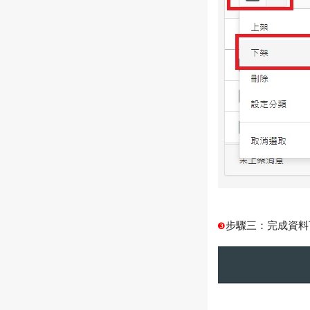
步驟三：完成資料
❸