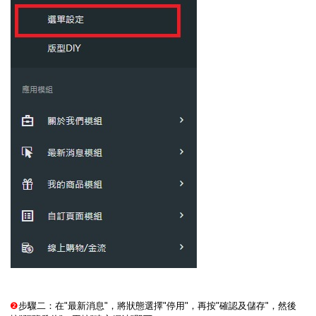
❷
步驟二：在"最新消息"，將狀態選擇"停用"，再按"確認及儲存"，然後