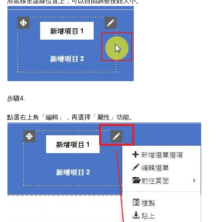
滑鼠移至虛線位置上，可以自由調整按鈕大小。
步驟4.
點選右上角「編輯」，再選擇「屬性」功能。