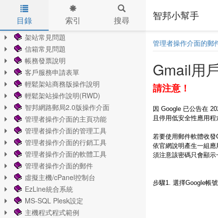
智邦小幫手
目錄
索引
搜尋
Skip to main content
架站常見問題
管理者操作介面的郵
信箱常見問題
帳務發票說明
Gmai
客戶服務申請表單
輕鬆架站商務版操作說明
請注意！
輕鬆架站操作說明(RWD)
智邦網路郵局2.0版操作介面
因 Google 已公告在
管理者操作介面的主頁功能
且停用低安全性應用程
管理者操作介面的管理工具
若要使用郵件軟體收發G
管理者操作介面的行銷工具
依官網說明產生一組應用
管理者操作介面的軟體工具
須注意該密碼只會顯示
管理者操作介面的郵件
虛擬主機/cPanel控制台
步驟1. 選擇Google帳號
EzLine統合系統
MS-SQL Plesk設定
主機程式程式範例