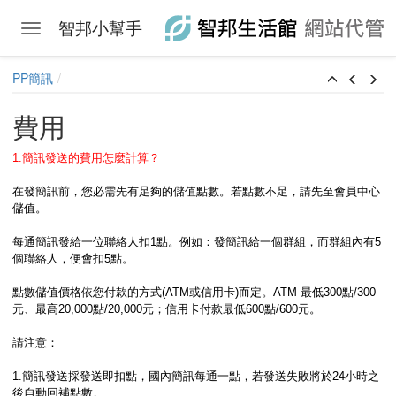
智邦小幫手
Toggle navigation
Skip to main content
PP簡訊
費用
1.簡訊發送的費用怎麼計算？
在發簡訊前，您必需先有足夠的儲值點數。若點數不足，請先至會員中心
儲值。
每通簡訊發給一位聯絡人扣1點。例如：發簡訊給一個群組，而群組內有5
個聯絡人，便會扣5點。
點數儲值價格依您付款的方式(ATM或信用卡)而定。ATM 最低300點/300
元、最高20,000點/20,000元；信用卡付款最低600點/600元。
請注意：
1.簡訊發送採發送即扣點，國內簡訊每通一點，若發送失敗將於24小時之
後自動回補點數。