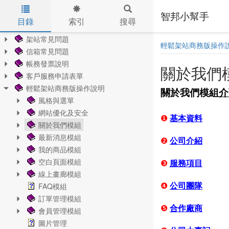
智邦小幫手
目錄
索引
搜尋
Skip to main content
架站常見問題
輕鬆架站商務版操作
信箱常見問題
帳務發票說明
關於我們
客戶服務申請表單
輕鬆架站商務版操作說明
關於我們模組
介
風格與選單
網站優化及安全
❶
基本資料
關於我們模組
最新消息模組
❷
公司介紹
我的商品模組
空白頁面模組
❸
服務項目
線上畫廊模組
FAQ模組
❹
公司團隊
訂單管理模組
❺
合作廠商
會員管理模組
圖片管理