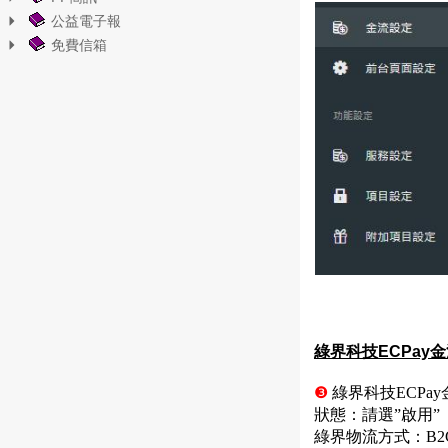
公益電子報
免費信箱
綠界科技ECPay
❸
綠界科技ECPa
狀態：請選
”
啟用
”
綠界物流方式：B2C