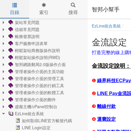
智邦小幫手
目錄
索引
搜尋
Skip to main content
架站常見問題
EzLine統合系統
信箱常見問題
帳務發票說明
金流設定
客戶服務申請表單
輕鬆架站商務版操作說明
打造完整的線上購
輕鬆架站操作說明(RWD)
智邦網路郵局2.0版操作介面
金流設定
說明：
管理者操作介面的主頁功能
管理者操作介面的管理工具
❶
綠界科技ECPa
管理者操作介面的行銷工具
管理者操作介面的軟體工具
❷
LINE Pay金流
管理者操作介面的郵件
虛擬主機/cPanel控制台
❸
離線付款
EzLine統合系統
❹
運費設定
如何取得LINE官方帳號代碼
LINE Login設定