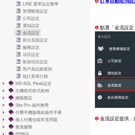
❺
訂單自動取消設
LINE 選單設定教學
管理帳號設定
公司設定
通知設定
❶
點選「金流設定
金流設定
前台頁面設定
服務設定
項目設定
附加項目設定
用戶及紀錄查詢
統計及再行銷
MS-SQL Plesk設定
主機程式程式範例
網路開店
Site.Pro-操作教學
付費手機版模組操作手冊
❷
金流設定提供：綠
個人付費信箱常見問題
會員服務
PP簡訊