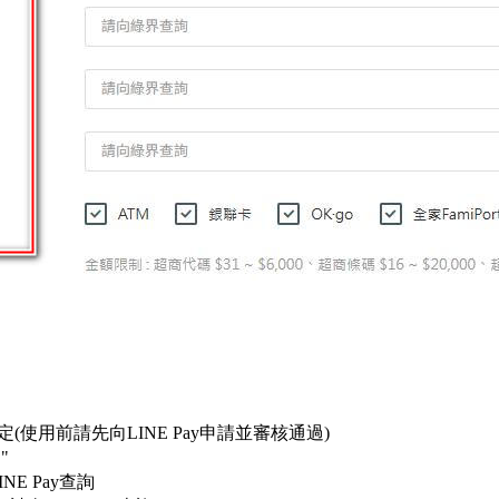
定(
使用前請先向
LINE Pay
申請並審核通過
)
用
"
INE Pay
查詢