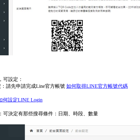
"，可設定：
號：請先申請完成Line官方帳號
如何取得LINE官方帳號代碼
如何設定LINE Login
：可決定有那些搜尋條件：日期、時段、數量