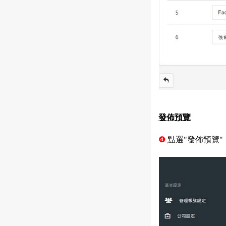
發佈預覽
❹
點選"發佈預覽