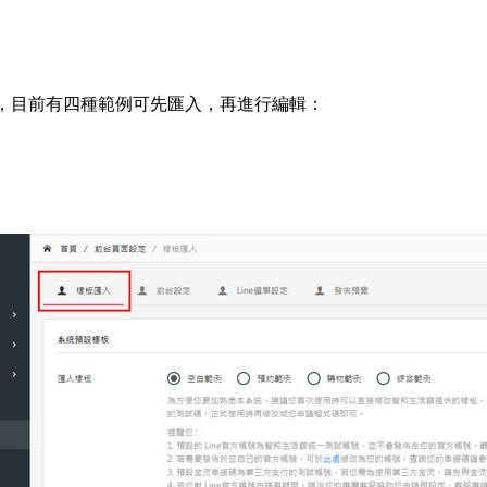
"，目前有四種範例可先匯入，再進行編輯：