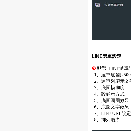
LINE選單設定
❸
點選"LINE選
1、選單底圖(2500*
2、選單列顯示文
3、底圖模糊度
4、設顯示方式
5、底圖圓圈效果
6、底圖文字效果
7、LIFF UR
8、排列順序