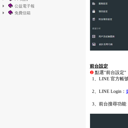
公益電子報
免費信箱
前台設定
❷
點選"前台設定
1、LINE 官方帳
2、LINE Login：
3、前台搜尋功能