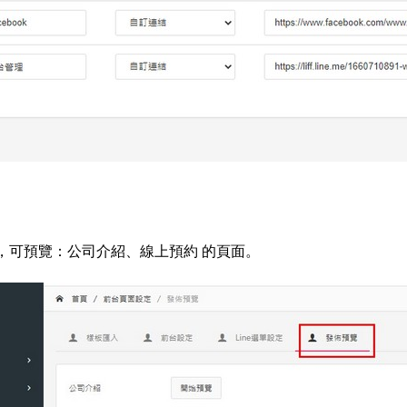
"，可預覽：公司介紹、線上預約 的頁面。