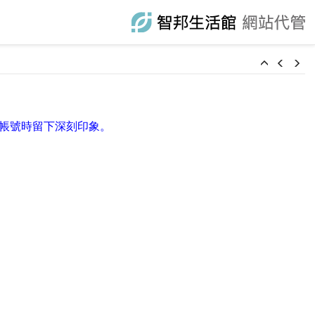
方帳號時留下深刻印象。