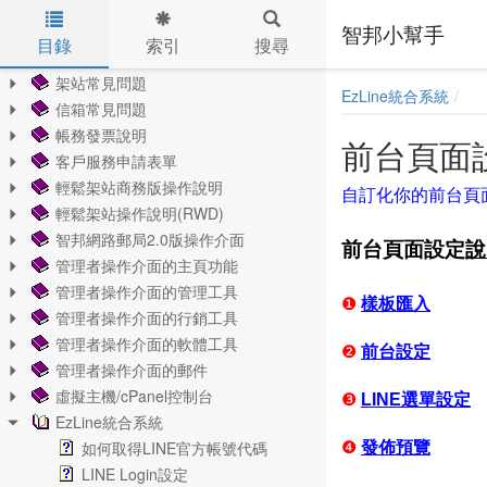
智邦小幫手
目錄
索引
搜尋
Skip to main content
架站常見問題
EzLine統合系統
信箱常見問題
帳務發票說明
前台頁面
客戶服務申請表單
輕鬆架站商務版操作說明
自訂化你的前台頁
輕鬆架站操作說明(RWD)
智邦網路郵局2.0版操作介面
前台頁面設定
說
管理者操作介面的主頁功能
管理者操作介面的管理工具
❶
樣板匯入
管理者操作介面的行銷工具
管理者操作介面的軟體工具
❷
前台設定
管理者操作介面的郵件
虛擬主機/cPanel控制台
❸
LINE選單設定
EzLine統合系統
如何取得LINE官方帳號代碼
❹
發佈預覽
LINE Login設定