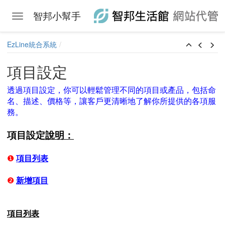
智邦小幫手
Toggle navigation
Skip to main content
EzLine統合系統
項目設定
透過項目設定，你可以輕鬆管理不同的項目或產品，包括命
名、描述、價格等，讓客戶更清晰地了解你所提供的各項服
務。
項目設定
說明：
❶
項目列表
❷
新增項目
項目列表