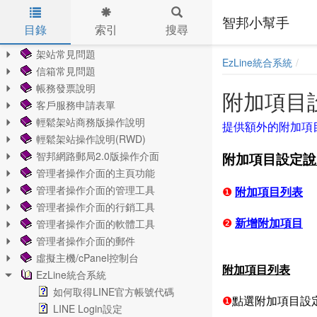
智邦小幫手
目錄
索引
搜尋
Skip to main content
架站常見問題
EzLine統合系統
信箱常見問題
帳務發票說明
附加項目
客戶服務申請表單
輕鬆架站商務版操作說明
提供額外的附加項
輕鬆架站操作說明(RWD)
智邦網路郵局2.0版操作介面
附加項目設定
說
管理者操作介面的主頁功能
管理者操作介面的管理工具
❶
附加項目列表
管理者操作介面的行銷工具
管理者操作介面的軟體工具
❷
新增附加項目
管理者操作介面的郵件
虛擬主機/cPanel控制台
附加項目
列表
EzLine統合系統
如何取得LINE官方帳號代碼
❶
點選附加項目設
LINE Login設定