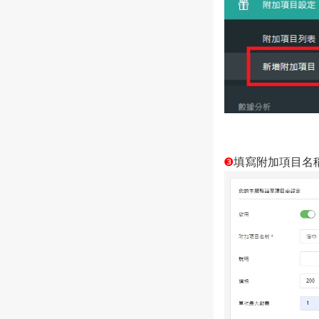
❸
填寫附加項目名