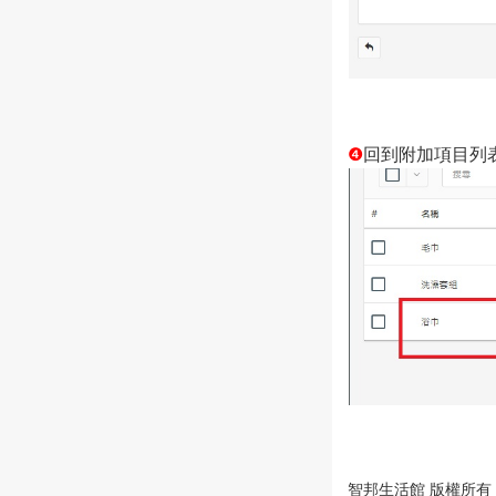
❹
回到附加項目列
智邦生活館 版權所有 © 202