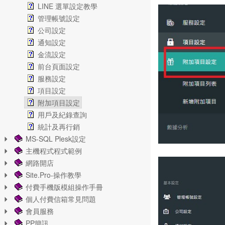
LINE 選單設定教學
管理帳號設定
公司設定
通知設定
金流設定
前台頁面設定
服務設定
項目設定
附加項目設定
用戶及紀錄查詢
統計及再行銷
MS-SQL Plesk設定
主機程式程式範例
網路開店
Site.Pro-操作教學
付費手機版模組操作手冊
個人付費信箱常見問題
會員服務
PP簡訊