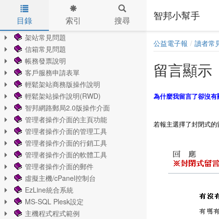
智邦小幫手
目錄
索引
搜尋
Skip to main content
架站常見問題
公益電子報
讀者常
信箱常見問題
帳務發票說明
留言顯示
客戶服務申請表單
輕鬆架站商務版操作說明
輕鬆架站操作說明(RWD)
為什麼我留言了卻沒有
智邦網路郵局2.0版操作介面
管理者操作介面的主頁功能
若報主選擇了封閉式的
管理者操作介面的管理工具
管理者操作介面的行銷工具
管理者操作介面的軟體工具
管理者操作介面的郵件
虛擬主機/cPanel控制台
EzLine統合系統
MS-SQL Plesk設定
主機程式程式範例