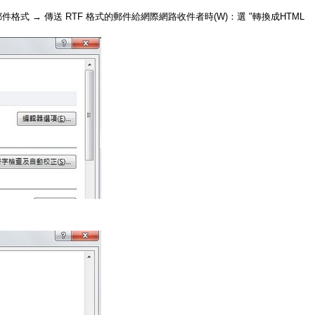
格式 → 傳送 RTF 格式的郵件給網際網路收件者時(W)：選 "轉換成HTML