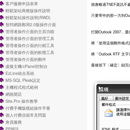
客戶服務申請表單
就會略過TNEF資訊
輕鬆架站商務版操作說明
只要寄件的那一方到Out
輕鬆架站操作說明(RWD)
智邦網路郵局2.0版操作介面
管理者操作介面的主頁功能
打開Outlook 2
管理者操作介面的管理工具
將「使用這個郵件格式
管理者操作介面的行銷工具
管理者操作介面的軟體工具
將「Outlook RTF 文
管理者操作介面的郵件
最後按下〔確定〕鈕完
虛擬主機/cPanel控制台
EzLine統合系統
MS-SQL Plesk設定
主機程式程式範例
網路開店
Site.Pro-操作教學
付費手機版模組操作手冊
個人付費信箱常見問題
會員服務
PP簡訊