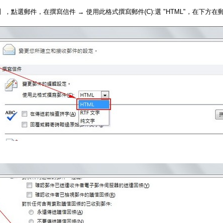
點選郵件，在撰寫信件 → 使用此格式撰寫郵件(C):選 "HTML"，在下方在郵件