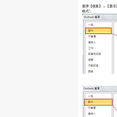
選擇【檔案】→【選項】，
格式"。