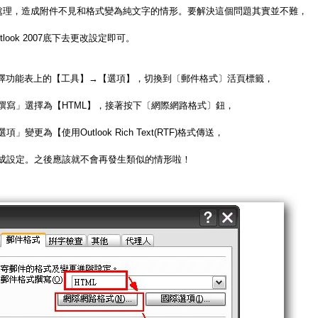
不處理，造成附件不見和格式變為純文字的情形。要解決這個問題其實並不難，
look 2007底下去更改設定即可。
007，選擇功能表上的【工具】→【選項】，切換到〔郵件格式〕活頁標籤，
撰寫」選擇為【HTML】，接著按下〔網際網路格式〕鈕，
字選項」變更為【使用Outlook Rich Text(RTF)格式傳送，
成設定。之後應該就不會再發生類似的情形啦！