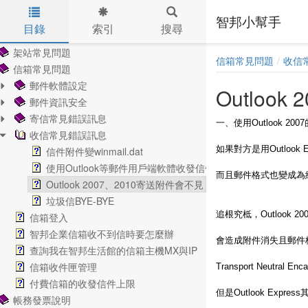
智邦小幫手
目錄
索引
搜尋
Skip to main content
架站常見問題
信箱常見問題
收信
信箱常見問題
郵件軟體設定
Outloo
郵件資訊安全
寄信常見錯誤訊息
一、使用Outlook
收信常見錯誤訊息
如果對方是用Outloo
信件附件變winmail.dat
使用Outlook等郵件用戶端軟體收發信件
而且郵件格式也變成為
Outlook 2007、2010寄送附件會不見
垃圾信BYE-BYE
追根究柢，Outlook 
信箱登入
智邦企業信箱收不到信時要怎麼辦
會造成附件消失且郵件格式
查詢我在智邦生活館的信箱主機MX與IP
信箱收件匣管理
Transport Neutra
付費信箱的收發信件上限
但是Outlook Expre
帳務發票說明