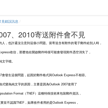
常見錯誤訊息
k 2007、2010寄送附件會不見
 2007的人，也許還沒注意到這個小問題。當寄送含有附件的電子郵件給別人時，
k Express收信，那麼他在開啟郵件時很可能會發現附件憑空消失了，
純文字檔。
2007會發生這個問題，起因於郵件格式與Outlook Express不相容。
變為純文字的原因，主要是因為Outlook 2007使用了
l Encapsulation Format（TNEF）這種特殊技術來包裝郵件資訊，
ss其實並不認識TNEF，如果收件者用的是Outlook Express，