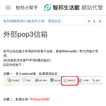
智邦小幫手
Toggle navigation
Skip to main content
智邦網路郵局2.0版操作介面
環境設定
外部pop3信箱
您可以在此建立常用的外部電子信箱，透過Webmail統一對它們進行管
理。
(此信箱必須支援POP3的通訊協定)
設定內容如下：
步驟一、登入webmail後，點選環境設定
步驟二、點選左側 "
外部pop3信箱
"