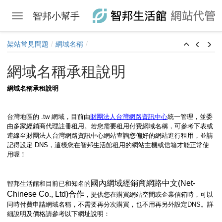
智邦小幫手
Toggle navigation
Skip to main content
架站常見問題
網域名稱
網域名稱承租說明
網域名稱承租說明
台灣地區的 .tw 網域，目前由
財團法人台灣網路資訊中心
統一管理，並委
由多家經銷商代理註冊租用。若您需要租用付費網域名稱，可參考下表或
連線至財團法人台灣網路資訊中心網站查詢您偏好的網站進行租用，並請
記得設定 DNS，這樣您在智邦生活館租用的網站主機或信箱才能正常使
用喔！
國內網域經銷商網路中文(Net-
智邦生活館和目前已和知名的
Chinese Co., Ltd)合作
，提供您在購買網站空間或企業信箱時，可以
同時付費申請網域名稱，不需要再分次購買，也不用再另外設定DNS。詳
細說明及價格請參考以下網址說明：