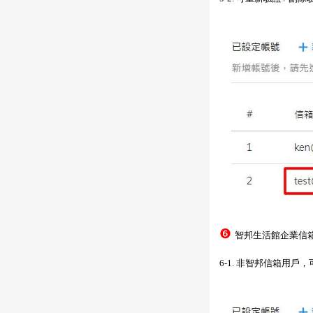
❻
智邦生活館企業信
6-1. 非智邦信箱用戶