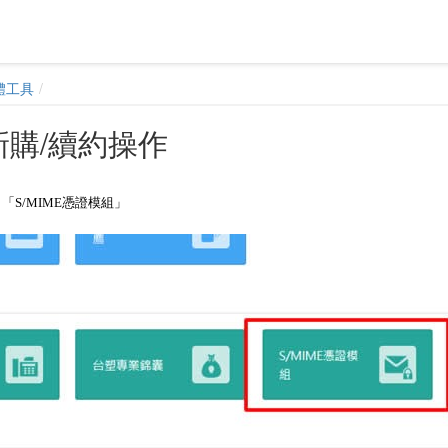
體工具
 新購/續約操作
「S/MIME憑證模組」