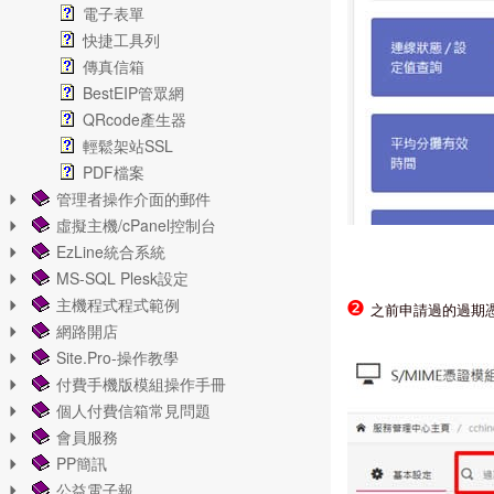
電子表單
快捷工具列
傳真信箱
BestEIP管眾網
QRcode產生器
輕鬆架站SSL
PDF檔案
管理者操作介面的郵件
虛擬主機/cPanel控制台
EzLine統合系統
MS-SQL Plesk設定
主機程式程式範例
❷
之前申請過的過期
網路開店
Site.Pro-操作教學
付費手機版模組操作手冊
個人付費信箱常見問題
會員服務
PP簡訊
公益電子報