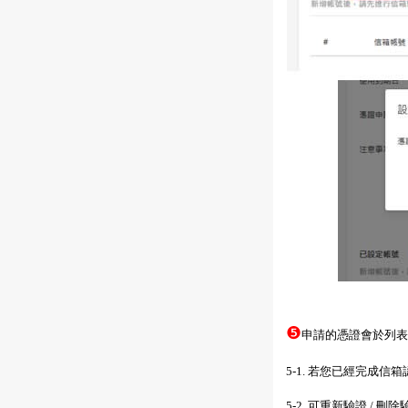
❺
申請的憑證會於列表
5-1. 若您已經完成
5-2. 可重新驗證 /