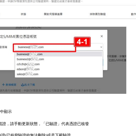
中顯示
信箱認證，請手動更新狀態，「已驗證」代表憑證已核發
 刪除驗證(已核發驗證的無法刪除)或是下載驗證