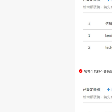
❼
智邦生活館企業信