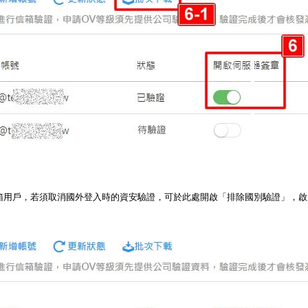
箱用戶，若須取消國外登入時的資安驗證，可於此處開啟「排除國別驗證」，啟