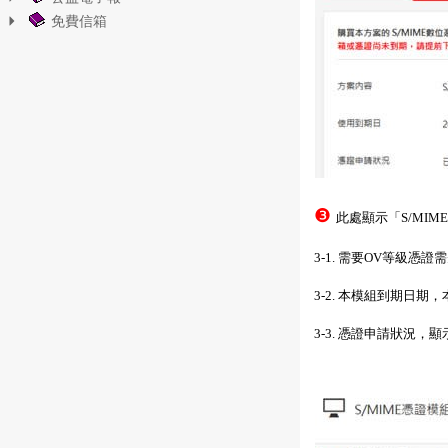
免費信箱
❸
此處顯示「S/MI
3-1. 需要OV等級
3-2. 本模組到期日
3-3. 憑證申請狀況