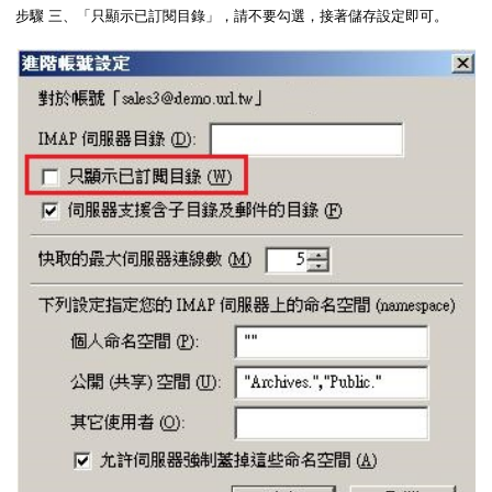
步驟 三、「只顯示已訂閱目錄」，請不要勾選，接著儲存設定即可。