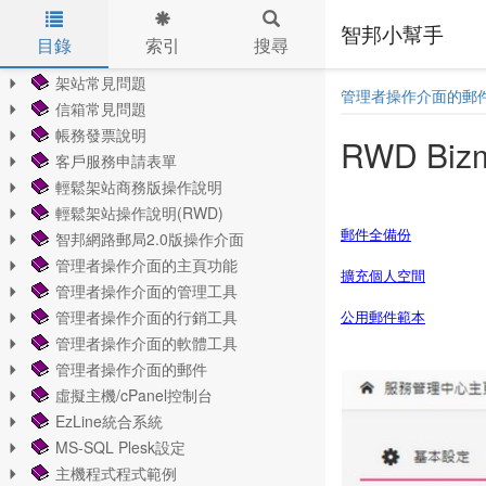
智邦小幫手
目錄
索引
搜尋
Skip to main content
架站常見問題
管理者操作介面的郵
信箱常見問題
帳務發票說明
RWD Bi
客戶服務申請表單
輕鬆架站商務版操作說明
輕鬆架站操作說明(RWD)
郵件全備份
智邦網路郵局2.0版操作介面
管理者操作介面的主頁功能
擴充個人空間
管理者操作介面的管理工具
管理者操作介面的行銷工具
公用郵件範本
管理者操作介面的軟體工具
管理者操作介面的郵件
虛擬主機/cPanel控制台
EzLine統合系統
MS-SQL Plesk設定
主機程式程式範例